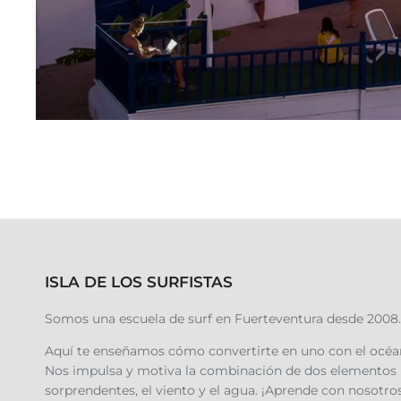
ISLA DE LOS SURFISTAS
Somos una escuela de surf en Fuerteventura desde 2008.
Aquí te enseñamos cómo convertirte en uno con el océa
Nos impulsa y motiva la combinación de dos elementos
sorprendentes, el viento y el agua. ¡Aprende con nosotros