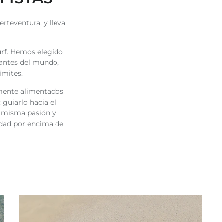
erteventura, y lleva
urf. Hemos elegido
nantes del mundo,
ímites.
emente alimentados
 guiarlo hacia el
la misma pasión y
idad por encima de