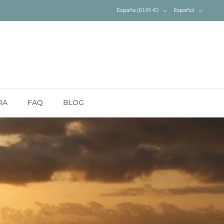
Moneda
Idioma
España (EUR €)
Español
RA
FAQ
BLOG