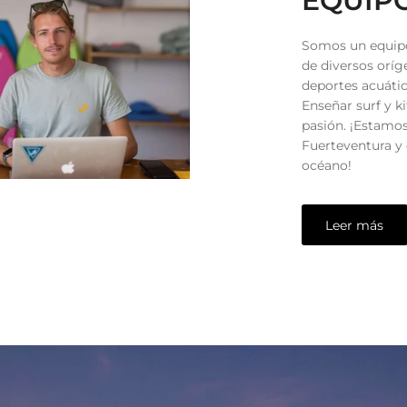
EQUIP
Somos un equipo 
de diversos orí
deportes acuátic
Enseñar surf y k
pasión. ¡Estamo
Fuerteventura y
océano!
Leer más