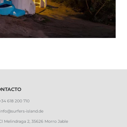
ONTACTO
+34 618 200 710
info@surfers-island.de
Cl Melindraga 2, 35626 Morro Jable